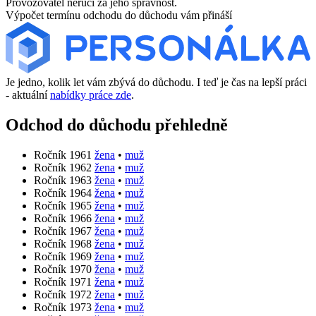
Provozovatel neručí za jeho správnost.
Výpočet termínu odchodu do důchodu vám přináší
Je jedno, kolik let vám zbývá do důchodu. I teď je čas na lepší práci
- aktuální
nabídky práce zde
.
Odchod do důchodu přehledně
Ročník 1961
žena
•
muž
Ročník 1962
žena
•
muž
Ročník 1963
žena
•
muž
Ročník 1964
žena
•
muž
Ročník 1965
žena
•
muž
Ročník 1966
žena
•
muž
Ročník 1967
žena
•
muž
Ročník 1968
žena
•
muž
Ročník 1969
žena
•
muž
Ročník 1970
žena
•
muž
Ročník 1971
žena
•
muž
Ročník 1972
žena
•
muž
Ročník 1973
žena
•
muž