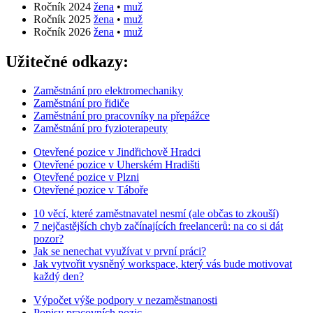
Ročník 2024
žena
•
muž
Ročník 2025
žena
•
muž
Ročník 2026
žena
•
muž
Užitečné odkazy:
Zaměstnání pro elektromechaniky
Zaměstnání pro řidiče
Zaměstnání pro pracovníky na přepážce
Zaměstnání pro fyzioterapeuty
Otevřené pozice v Jindřichově Hradci
Otevřené pozice v Uherském Hradišti
Otevřené pozice v Plzni
Otevřené pozice v Táboře
10 věcí, které zaměstnavatel nesmí (ale občas to zkouší)
7 nejčastějších chyb začínajících freelancerů: na co si dát
pozor?
Jak se nenechat využívat v první práci?
Jak vytvořit vysněný workspace, který vás bude motivovat
každý den?
Výpočet výše podpory v nezaměstnanosti
Popisy pracovních pozic