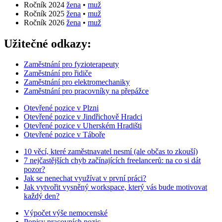
Ročník 2024
žena
•
muž
Ročník 2025
žena
•
muž
Ročník 2026
žena
•
muž
Užitečné odkazy:
Zaměstnání pro fyzioterapeuty
Zaměstnání pro řidiče
Zaměstnání pro elektromechaniky
Zaměstnání pro pracovníky na přepážce
Otevřené pozice v Plzni
Otevřené pozice v Jindřichově Hradci
Otevřené pozice v Uherském Hradišti
Otevřené pozice v Táboře
10 věcí, které zaměstnavatel nesmí (ale občas to zkouší)
7 nejčastějších chyb začínajících freelancerů: na co si dát
pozor?
Jak se nenechat využívat v první práci?
Jak vytvořit vysněný workspace, který vás bude motivovat
každý den?
Výpočet výše nemocenské
Popisy pracovních pozic