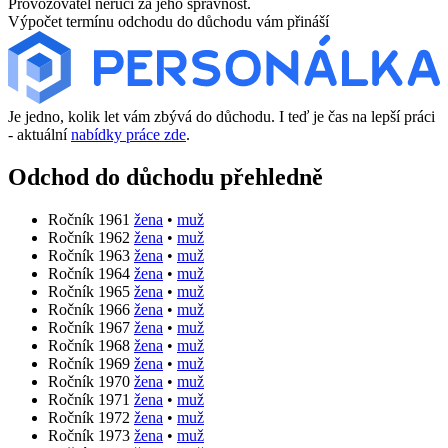
Provozovatel neručí za jeho správnost.
Výpočet termínu odchodu do důchodu vám přináší
Je jedno, kolik let vám zbývá do důchodu. I teď je čas na lepší práci
- aktuální
nabídky práce zde
.
Odchod do důchodu přehledně
Ročník 1961
žena
•
muž
Ročník 1962
žena
•
muž
Ročník 1963
žena
•
muž
Ročník 1964
žena
•
muž
Ročník 1965
žena
•
muž
Ročník 1966
žena
•
muž
Ročník 1967
žena
•
muž
Ročník 1968
žena
•
muž
Ročník 1969
žena
•
muž
Ročník 1970
žena
•
muž
Ročník 1971
žena
•
muž
Ročník 1972
žena
•
muž
Ročník 1973
žena
•
muž