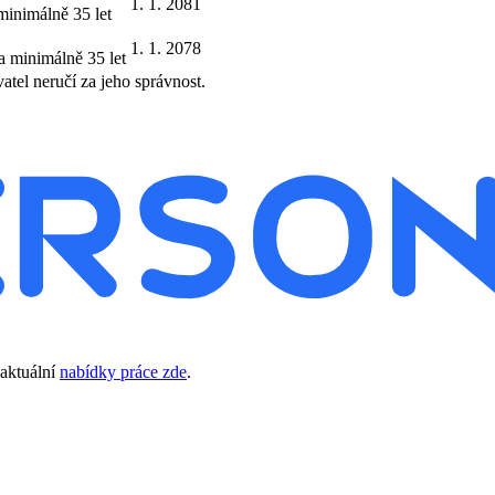
1. 1. 2081
minimálně 35 let
1. 1. 2078
a minimálně 35 let
tel neručí za jeho správnost.
 aktuální
nabídky práce zde
.