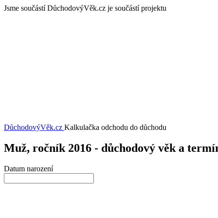
Jsme součástí
DůchodovýVěk.cz je součástí projektu
DůchodovýVěk
.cz
Kalkulačka odchodu do důchodu
Muž, ročník 2016 - důchodový věk a term
Datum narození