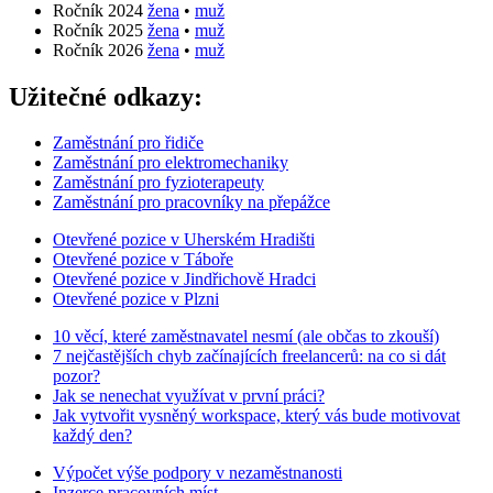
Ročník 2024
žena
•
muž
Ročník 2025
žena
•
muž
Ročník 2026
žena
•
muž
Užitečné odkazy:
Zaměstnání pro řidiče
Zaměstnání pro elektromechaniky
Zaměstnání pro fyzioterapeuty
Zaměstnání pro pracovníky na přepážce
Otevřené pozice v Uherském Hradišti
Otevřené pozice v Táboře
Otevřené pozice v Jindřichově Hradci
Otevřené pozice v Plzni
10 věcí, které zaměstnavatel nesmí (ale občas to zkouší)
7 nejčastějších chyb začínajících freelancerů: na co si dát
pozor?
Jak se nenechat využívat v první práci?
Jak vytvořit vysněný workspace, který vás bude motivovat
každý den?
Výpočet výše podpory v nezaměstnanosti
Inzerce pracovních míst