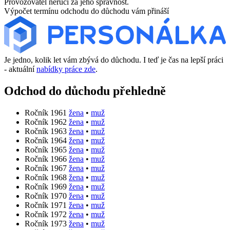
Provozovatel neručí za jeho správnost.
Výpočet termínu odchodu do důchodu vám přináší
Je jedno, kolik let vám zbývá do důchodu. I teď je čas na lepší práci
- aktuální
nabídky práce zde
.
Odchod do důchodu přehledně
Ročník 1961
žena
•
muž
Ročník 1962
žena
•
muž
Ročník 1963
žena
•
muž
Ročník 1964
žena
•
muž
Ročník 1965
žena
•
muž
Ročník 1966
žena
•
muž
Ročník 1967
žena
•
muž
Ročník 1968
žena
•
muž
Ročník 1969
žena
•
muž
Ročník 1970
žena
•
muž
Ročník 1971
žena
•
muž
Ročník 1972
žena
•
muž
Ročník 1973
žena
•
muž